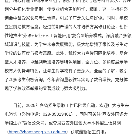
置，精心打造“超纯净专业组”，依据学科门类与选考科目要求，合理
划分并细化专业组别，使专业组合更加科学、精准，这一举措在咨
询会中备受家长与考生青睐，引发了广泛关注与好评。同时，学校
立足前沿教育理念，经过前期严谨的人才培养方案修订论证，创新
性地推出“外语+专业+人工智能应用”复合型培养模式，深度融合多领
域知识与技能，为学生未来发展赋能，极大地增强了家长及考生对
学校的认可度与报考意愿。此外，我校大力宣传国际化培养、复合
型人才培养、卓越创新班培养等特色项目，全方位、多角度展示学
校育人优势与特色，让考生对学校有了更深入、全面的了解，吸引
了众多考生积极咨询。今年咨询量较往年实现了数倍增长，充分体
现了学校改革举措的显著成效与强大吸引力。
目前，2025年各省招生录取工作已陆续启动，欢迎广大考生来
电咨询（咨询电话：029-85319401），同时可关注“西安外国语大
学招生办”微信公众号，或登录西安外国语大学本科招生信息网
（
https://zhaosheng.xisu.edu.cn
）获取最新招生资讯。